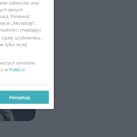
anie odbiorców oraz
nych danych
kacji. Ponieważ
ięcie „Akceptuję”.
ywatności znajdujący
ą zgody użytkownika,
 tylko na tej
 naszych serwisów
esz w
Polityce
Akceptuję