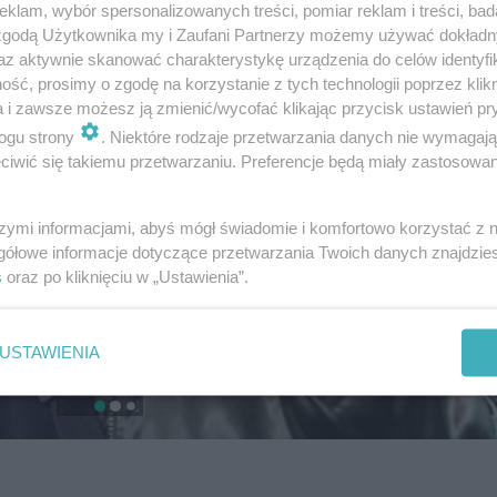
klam, wybór spersonalizowanych treści, pomiar reklam i treści, bad
 zgodą Użytkownika my i Zaufani Partnerzy możemy używać dokład
az aktywnie skanować charakterystykę urządzenia do celów identyfi
ść, prosimy o zgodę na korzystanie z tych technologii poprzez klikn
a i zawsze możesz ją zmienić/wycofać klikając przycisk ustawień pr
ogu strony
. Niektóre rodzaje przetwarzania danych nie wymagaj
iwić się takiemu przetwarzaniu. Preferencje będą miały zastosowanie
szymi informacjami, abyś mógł świadomie i komfortowo korzystać z
gółowe informacje dotyczące przetwarzania Twoich danych znajdzi
s
oraz po kliknięciu w „Ustawienia”.
USTAWIENIA