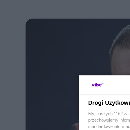
Drogi Użytkow
My, naszych 1162 zau
przechowujemy informa
standardowe informac