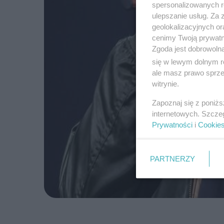
spersonalizowanych re
ulepszanie usług. Za
geolokalizacyjnych or
cenimy Twoją prywatno
Zgoda jest dobrowoln
się w lewym dolnym r
ale masz prawo sprzec
witrynie.
Zapoznaj się z poniż
internetowych. Szcze
Prywatności
i
Cookie
PARTNERZY