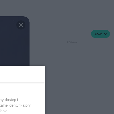
KęKę o najgorszym zagranym
koncercie. "Jak Eminem"
Rozwiń
y dostęp i
lne identyfikatory,
iania