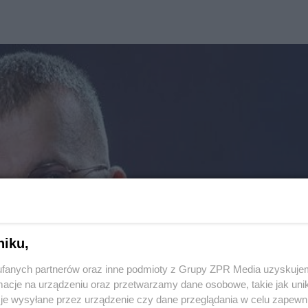
niku,
fanych partnerów oraz inne podmioty z Grupy ZPR Media uzyskujem
cje na urządzeniu oraz przetwarzamy dane osobowe, takie jak unika
je wysyłane przez urządzenie czy dane przeglądania w celu zapewn