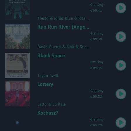
Graliśmy
o 09:41
Tiesto & Jonas Blue & Rita Ora
Run Run River (Angels Above Me)
Graliśmy
o 09:39
David Guetta & Alok & Stick Figure
Blank Space
Graliśmy
o 09:35
Taylor Swift
Lottery
Graliśmy
o 09:32
Latto & Lu Kala
Kochasz?
Graliśmy
o 09:29