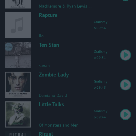
Macklemore & Ryan Lewis & Ray Dalton
Rapture
Graliśmy
o 09:54
Iio
Ten Stan
Graliśmy
o 09:51
sanah
Zombie Lady
Graliśmy
o 09:48
Damiano David
Little Talks
Graliśmy
o 09:44
Of Monsters and Men
Ritual