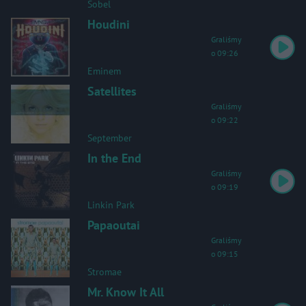
Sobel
Houdini
Graliśmy
o 09:26
Eminem
Satellites
Graliśmy
o 09:22
September
In the End
Graliśmy
o 09:19
Linkin Park
Papaoutai
Graliśmy
o 09:15
Stromae
Mr. Know It All