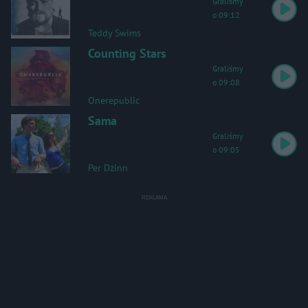
Graliśmy
o 09:12
Teddy Swims
Counting Stars
Graliśmy
o 09:08
Onerepublic
Sama
Graliśmy
o 09:05
Per Dżinn