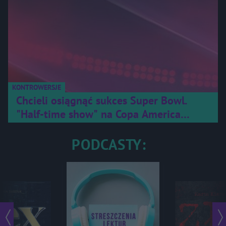
KONTROWERSJE
Chcieli osiągnąć sukces Super Bowl.
"Half-time show" na Copa America
okazał się klapą
PODCASTY: