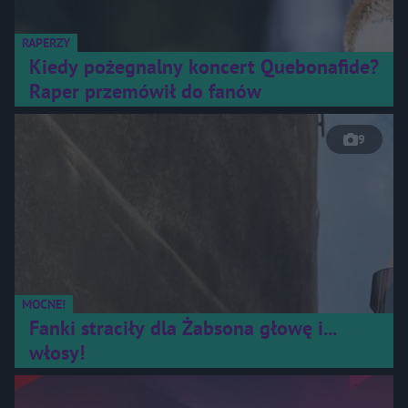
RAPERZY
Kiedy pożegnalny koncert Quebonafide?
Raper przemówił do fanów
9
MOCNE!
Fanki straciły dla Żabsona głowę i...
włosy!