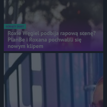
GORĄCY DUET
Roxie Węgiel podbija rapową scenę?
PlanBe i Roxana pochwalili się
nowym klipem