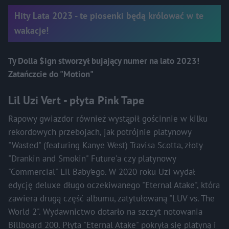
Hity Lata 2023 - te piosenki będą królować w te
wakacje!
Ty Dolla $ign stworzył bujający numer na lato 2023!
Zatańczcie do "Motion"
Lil Uzi Vert - płyta Pink Tape
Rapowy gwiazdor również wystąpił gościnnie w kilku
rekordowych przebojach, jak potrójnie platynowy
"Wasted" (featuring Kanye West) Travisa Scotta, złoty
"Drankin and Smokin" Future'a czy platynowy
"Commercial" Lil Baby’ego. W 2020 roku Uzi wydał
edycję deluxe długo oczekiwanego "Eternal Atake", która
zawiera drugą część albumu, zatytułowaną "LUV vs. The
World 2". Wydawnictwo dotarło na szczyt notowania
Billboard 200. Płyta "Eternal Atake" pokryła się platyną i