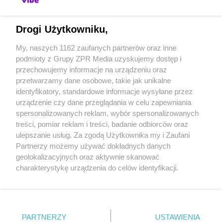
Drogi Użytkowniku,
My, naszych 1162 zaufanych partnerów oraz inne
Żaden utwór zamieszczony w serwisie nie może być powielany i
podmioty z Grupy ZPR Media uzyskujemy dostęp i
rozpowszechniany lub dalej rozpowszechniany w jakikolwiek sposób
przechowujemy informacje na urządzeniu oraz
(w tym także elektroniczny lub mechaniczny) na jakimkolwiek polu
eksploatacji w jakiejkolwiek formie, włącznie z umieszczaniem w
przetwarzamy dane osobowe, takie jak unikalne
Internecie bez pisemnej zgody właściciela praw. Jakiekolwiek użycie
identyfikatory, standardowe informacje wysyłane przez
lub wykorzystanie utworów w całości lub w części z naruszeniem
urządzenie czy dane przeglądania w celu zapewniania
prawa, tzn. bez właściwej zgody, jest zabronione pod groźbą kary i może
być ścigane prawnie.
spersonalizowanych reklam, wybór spersonalizowanych
treści, pomiar reklam i treści, badanie odbiorców oraz
ulepszanie usług. Za zgodą Użytkownika my i Zaufani
Partnerzy możemy używać dokładnych danych
geolokalizacyjnych oraz aktywnie skanować
charakterystykę urządzenia do celów identyfikacji.
Ponieważ cenimy Twoją prywatność, prosimy o zgodę na
O nas
korzystanie z tych technologii poprzez kliknięcie
„Akceptuję”. Zgoda jest dobrowolna i zawsze możesz ją
Informacje prawne
zmienić/wycofać klikając przycisk ustawień prywatności
PARTNERZY
USTAWIENIA
Nasze serwisy