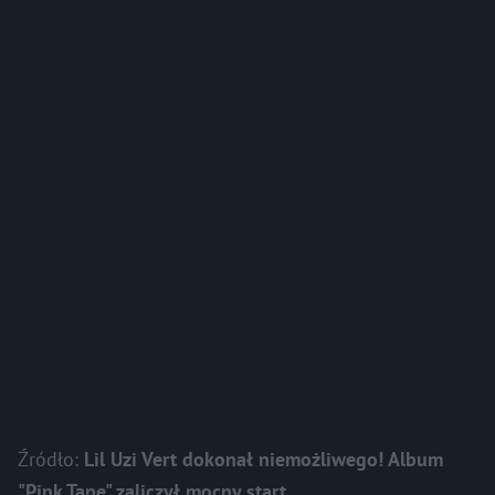
Źródło:
Lil Uzi Vert dokonał niemożliwego! Album
"Pink Tape" zaliczył mocny start