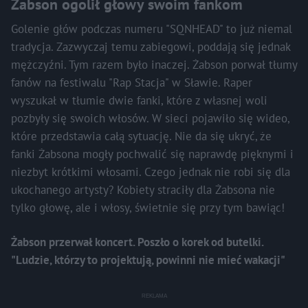
Żabson ogolił głowy swoim fankom
Golenie głów podczas numeru "SQNHEAD" to już niemal
tradycja. Zazwyczaj temu zabiegowi, poddają się jednak
mężczyźni. Tym razem było inaczej. Żabson porwał tłumy
fanów na festiwalu "Rap Stacja" w Sławie. Raper
wyszukał w tłumie dwie fanki, które z własnej woli
pozbyły się swoich włosów. W sieci pojawiło się wideo,
które przedstawia całą sytuację. Nie da się ukryć, że
fanki Żabsona mogły pochwalić się naprawdę pięknymi i
niezbyt krótkimi włosami. Czego jednak nie robi się dla
ukochanego artysty? Kobiety straciły dla Żabsona nie
tylko głowę, ale i włosy, świetnie się przy tym bawiąc!
Żabson przerwał koncert. Poszło o korek od butelki.
"Ludzie, którzy to projektują, powinni nie mieć wakacji"