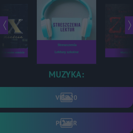
Streszczenia
Lektury szkolne
 SEX w moim mieście
Marta Ki
ZŁO - Zbrodnia Ł
MUZYKA: