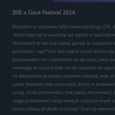
ZOE o Clout Festival 2024
Wszystkie te zdarzenia, tylko otworzyły drogę ZOE,
"Rozwinęło się to wszystko tak szybko w tak krótkim 
festiwalach to też inny rodzaj grania, tu muzycznie 
przychodzi - zaje**ście było zagrać przed dj-ami czy
(podziwiałam ich i podziwiam do tej pory), jakby k
uwierzyła, to uczucie było nie do opisania, bo ogr
na festiwalach są bardzo zajawieni muzyką, więc to
całym festiwalu była masa ludzi, którzy w przerwach
sceną, mimo problemów z line upem, nie zawiedli, l
mogę przekazywać swoje emocje i uczucia innym lud
którzy mówią, że dzięki mnie zaje**ście się wybawi