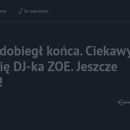
asty
Co zagraliśmy
 dobiegł końca. Cieka
ię DJ-ka ZOE. Jeszcze
!
Do