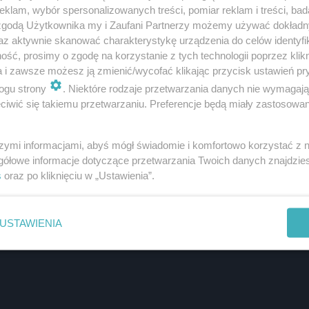
klam, wybór spersonalizowanych treści, pomiar reklam i treści, bad
 zgodą Użytkownika my i Zaufani Partnerzy możemy używać dokład
az aktywnie skanować charakterystykę urządzenia do celów identyfi
ść, prosimy o zgodę na korzystanie z tych technologii poprzez klikn
a i zawsze możesz ją zmienić/wycofać klikając przycisk ustawień pr
ogu strony
. Niektóre rodzaje przetwarzania danych nie wymagaj
iwić się takiemu przetwarzaniu. Preferencje będą miały zastosowanie
szymi informacjami, abyś mógł świadomie i komfortowo korzystać z
gółowe informacje dotyczące przetwarzania Twoich danych znajdzi
s
oraz po kliknięciu w „Ustawienia”.
USTAWIENIA