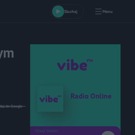
Słuchaj
Menu
wym
Radio Online
daj do Google
TERAZ GRAMY