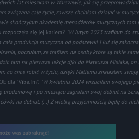
d dwóch lat mieszkam w Warszawie, jak się przeprowadził
łam związana całe życie, zawsze chciałam działać w muzyce,
szawie skończyłam akademię menadżerów muzycznych tam
ak rozpoczęła się jej kariera?
"W lutym 2023 trafiłam do st
a cała produkcja muzyczna od podszewki i już się zakocha
pisania, poczułam, że trafiłam na osoby które są takie same
ić tam na pierwsze lekcje djki do Mateusza Misiaka, on 
m co chce robić w życiu, dzięki Matiemu znalazłam swoją 
E dla "Vibe.fm".
"W kwietniu 2024 wrzuciłam swojego p
ę urodzinową i po miesiącu zagrałam swój debiut na Scra
wki na debiut. (...) Z wielką przyjemnością będę do nich
 może was zabraknąć!