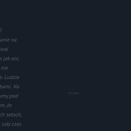
?
ranie na
iwal
 jak oni,
 nie
e. Ludzie
obami. Na
łumy pod
m, że
ch setach,
 cały czas