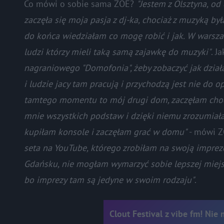
Co mówi o sobie sama ZOE?
"Jestem z Olsztyna, o
zaczęła się moja pasja z dj-ka, chociaż z muzyką by
do końca wiedziałam co mogę robić i jak. W war
ludzi którzy mieli taką samą zajawkę do muzyki"
. J
nagraniowego "Domofonia", żeby zobaczyć jak dział
i ludzie jacy tam pracują i przychodzą jest nie do o
tamtego momentu to mój drugi dom, zaczęłam chodz
mnie wszystkich podstaw i dzięki niemu zrozumiała
kupiłam konsole i zaczęłam grać w domu"
- mówi ZO
seta na YouTube, którego zrobiłam na swoją imprez
Gdańsku, nie mogłam wymarzyć sobie lepszej miejscó
bo imprezy tam są jedyne w swoim rodzaju"
.
Clout Festival z vibe fm! Nie