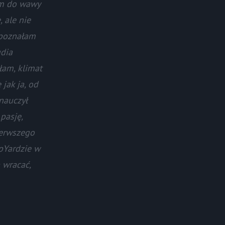
am do wawy
 ale nie
 poznałam
udia
łam, klimat
 jak ja, od
nauczył
pasję,
ierwszego
pYardzie w
 wracać,