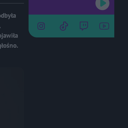
odbyła
,
ojawiła
głośno.