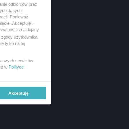
anie odbiorców oraz
nych danych
kacji. Ponieważ
ięcie „Akceptuję”.
ywatności znajdujący
ą zgody użytkownika,
 tylko na tej
 naszych serwisów
esz w
Polityce
Akceptuję