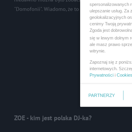
spersonalizowanych re
"Domofonii". Wiadomo, że to dopiero początek!
ulepszanie usług. Za
geolokalizacyjnych or
cenimy Twoją prywatno
Zgoda jest dobrowoln
się w lewym dolnym r
ale masz prawo sprzec
witrynie.
Zapoznaj się z poniż
internetowych. Szcze
Prywatności
i
Cookie
PARTNERZY
ZOE - kim jest polska DJ-ka?