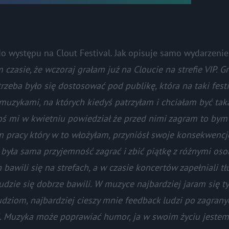
 do występu na Clout Festival. Jak opisuje samo wydarzenie
czasie, że wczoraj grałam już na Cloucie na strefie VIP. G
trzeba było się dostosować pod publikę, która na taki fest
 muzykami, na których kiedyś patrzyłam i chciałam być taka
toś mi w kwietniu powiedział że przed nimi zagram to bym
om pracy który w to włożyłam, przyniósł swoje konsekwencj
 była sama przyjemność zagrać i zbić piątkę z różnymi os
 bawili się na strefach, a w czasie koncertów zapełniali t
udzie się dobrze bawili. W muzyce najbardziej jaram się ty
ziom, najbardziej cieszy mnie feedback ludzi po zagrany
li. Muzyka może poprawiać humor, ja w swoim życiu jestem