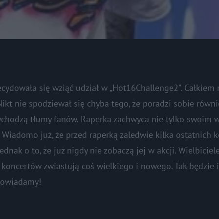
ecydowała się wziąć udział w „Hot16Challenge2”. Całkiem
Nikt nie spodziewał się chyba tego, że poradzi sobie równ
rzychodzą tłumy fanów. Raperka zachwyca nie tylko swoim
 Wiadomo już, że przed raperką zaledwie kilka ostatnich 
dnak o to, że już nigdy nie zobaczą jej w akcji. Wielbiciele
 koncertów zwiastują coś wielkiego i nowego. Tak będzie 
dpowiadamy!