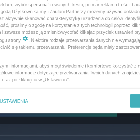
klam, wybór spersonalizowanych treści, pomiar reklam i treści, bad
 zgodą Użytkownika my i Zaufani Partnerzy możemy używać dokład
az aktywnie skanować charakterystykę urządzenia do celów identyfi
ść, prosimy o zgodę na korzystanie z tych technologii poprzez klikn
a i zawsze możesz ją zmienić/wycofać klikając przycisk ustawień pr
ogu strony
. Niektóre rodzaje przetwarzania danych nie wymagaj
iwić się takiemu przetwarzaniu. Preferencje będą miały zastosowanie
szymi informacjami, abyś mógł świadomie i komfortowo korzystać z
gółowe informacje dotyczące przetwarzania Twoich danych znajdzi
e jestem zawistną osobą”
s
oraz po kliknięciu w „Ustawienia”.
mieszka różowowłosa piosenkarka? W jej życiu
USTAWIENIA