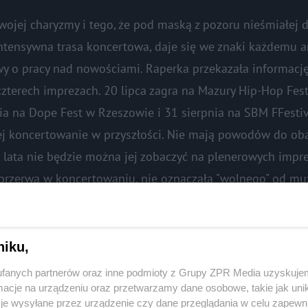
swojej charyzmy i tego, że pod maską z pozoru nieśmiałej 
intensywna trasa koncertowa, daje się we znaki każdemu ar
y o pracy nad nowościami. Raperka przekazała informację
 czterech imprezach. 20 lipca zagra na Mazury Hip-Hop Fes
nia na Dope Fest w Rzeszowie i 31 sierpnia na SBM FFesti
jej koncertowanie w przyszłości. Nie mają powodów do oba
 lata nie będzie można jej zobaczyć na plenerowych impre
a przerwa w koncertowaniu, nie oznaczała "wolnego" od mu
 płytą. Czy w tym przypadku będzie podobnie? To wie tylk
ie świadczy jednak o tym, by rozstawała się ze sceną na 
niku,
fanych partnerów oraz inne podmioty z Grupy ZPR Media uzyskujem
cje na urządzeniu oraz przetwarzamy dane osobowe, takie jak unika
je wysyłane przez urządzenie czy dane przeglądania w celu zapewn