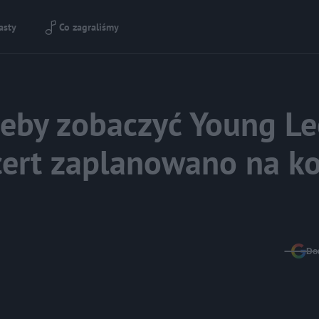
asty
Co zagraliśmy
 żeby zobaczyć Young Le
ncert zaplanowano na k
Do