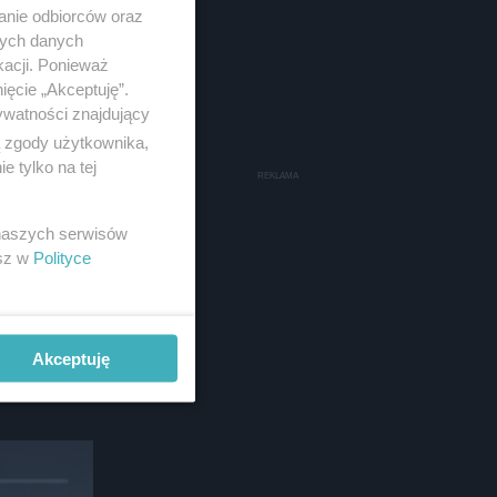
anie odbiorców oraz
nych danych
kacji. Ponieważ
ięcie „Akceptuję”.
ywatności znajdujący
ą zgody użytkownika,
 tylko na tej
 naszych serwisów
esz w
Polityce
Akceptuję