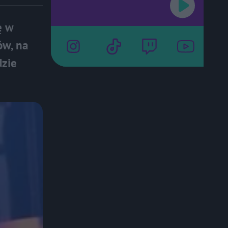
ę w
ów, na
dzie