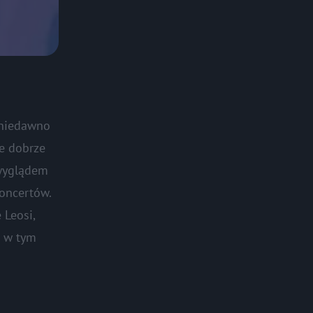
 niedawno
ie dobrze
 wyglądem
koncertów.
 Leosi,
i w tym