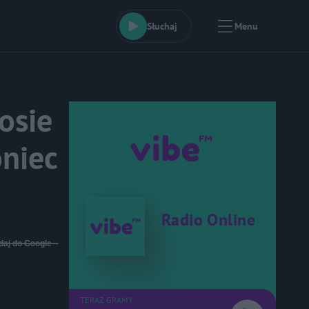
Słuchaj
Menu
osie
oniec
Radio Online
daj do Google
TERAZ GRAMY