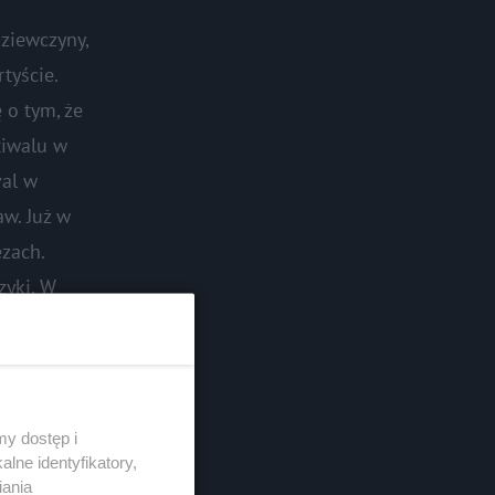
dziewczyny,
tyście.
 o tym, że
tiwalu w
val w
w. Już w
zach.
zyki. W
o sama
zawsze.
y dostęp i
lne identyfikatory,
iania