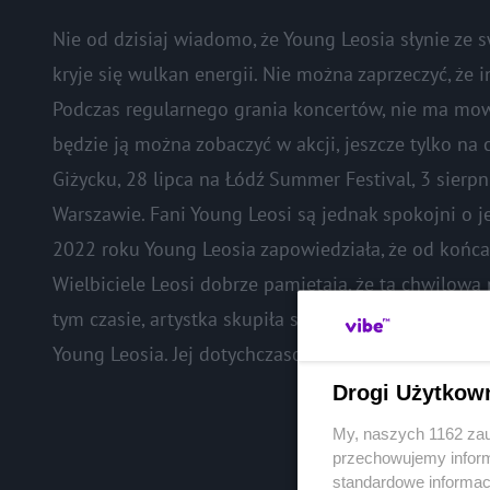
Nie od dzisiaj wiadomo, że Young Leosia słynie ze 
kryje się wulkan energii. Nie można zaprzeczyć, że 
Podczas regularnego grania koncertów, nie ma mow
będzie ją można zobaczyć w akcji, jeszcze tylko na
Giżycku, 28 lipca na Łódź Summer Festival, 3 sierp
Warszawie. Fani Young Leosi są jednak spokojni o 
2022 roku Young Leosia zapowiedziała, że od końca
Wielbiciele Leosi dobrze pamiętają, że ta chwilow
tym czasie, artystka skupiła się na pracy nad nową
Young Leosia. Jej dotychczasowy dorobek muzyczny n
Drogi Użytkow
My, naszych 1162 zau
przechowujemy informa
standardowe informac