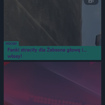
9
MOCNE!
Fanki straciły dla Żabsona głowę i...
włosy!