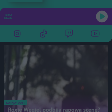
TERAZ
GRAMY
GORĄCY DUET
Roxie Węgiel podbija rapową scenę?