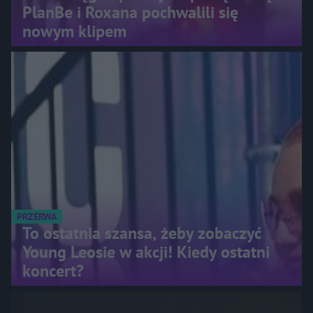
PlanBe i Roxana pochwalili się
nowym klipem
PRZERWA
To ostatnia szansa, żeby zobaczyć
Young Leosie w akcji! Kiedy ostatni
koncert?