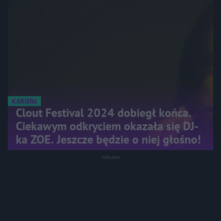
KARIERA
Clout Festival 2024 dobiegł końca.
Ciekawym odkryciem okazała się DJ-
ka ZOE. Jeszcze będzie o niej głośno!