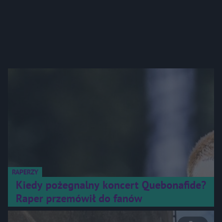
RAPERZY
Kiedy pożegnalny koncert Quebonafide?
Raper przemówił do fanów