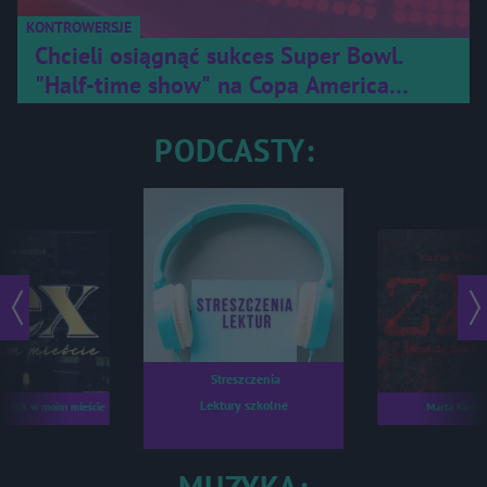
KONTROWERSJE
Chcieli osiągnąć sukces Super Bowl.
"Half-time show" na Copa America
okazał się klapą
PODCASTY:
Streszczenia
Lektury szkolne
k - SEX w moim mieście
Marta Kierm
ZŁO - Zbrodnia Łowc
MUZYKA: