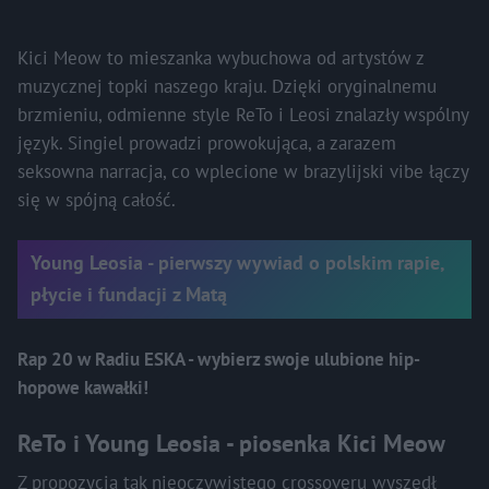
Kici Meow to mieszanka wybuchowa od artystów z
muzycznej topki naszego kraju. Dzięki oryginalnemu
brzmieniu, odmienne style ReTo i Leosi znalazły wspólny
język. Singiel prowadzi prowokująca, a zarazem
seksowna narracja, co wplecione w brazylijski vibe łączy
się w spójną całość.
Young Leosia - pierwszy wywiad o polskim rapie,
płycie i fundacji z Matą
Rap 20 w Radiu ESKA - wybierz swoje ulubione hip-
hopowe kawałki!
ReTo i Young Leosia - piosenka Kici Meow
Z propozycją tak nieoczywistego crossoveru wyszedł