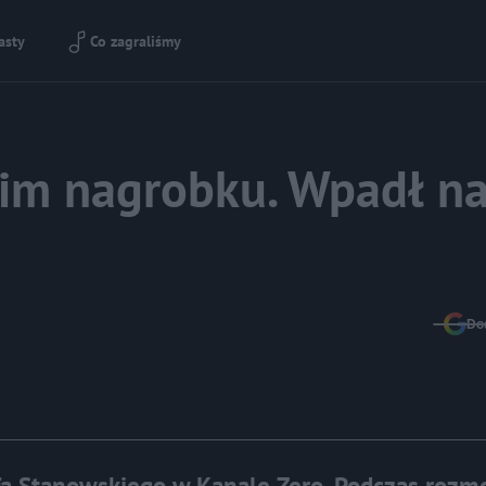
asty
Co zagraliśmy
oim nagrobku. Wpadł n
Do
ofa Stanowskiego w Kanale Zero. Podczas roz