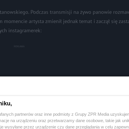
 Stanowskiego. Podczas transmisji na żywo panowie rozmawi
 momencie artysta zmienił jednak temat i zaczął się zast
zych instagramerek:
niku,
fanych partnerów oraz inne podmioty z Grupy ZPR Media uzyskujem
cje na urządzeniu oraz przetwarzamy dane osobowe, takie jak unika
je wysyłane przez urządzenie czy dane przeglądania w celu zapewn