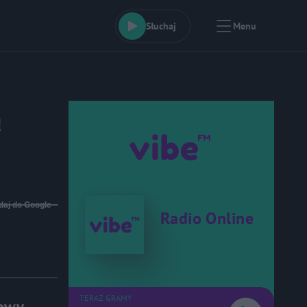
Słuchaj
Menu
a
daj do Google
Radio Online
TERAZ GRAMY
mowy