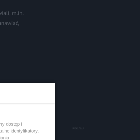
ali, m.in.
anawiać,
y dostęp i
lne identyfikatory,
iania