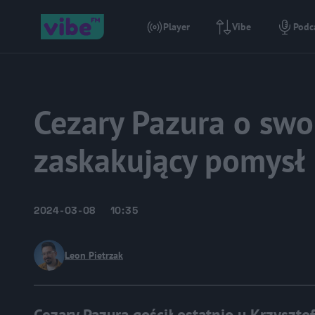
Player
Vibe
Podc
Cezary Pazura o sw
zaskakujący pomysł
2024-03-08
10:35
Leon Pietrzak
Cezary Pazura gościł ostatnio u Krzyszt