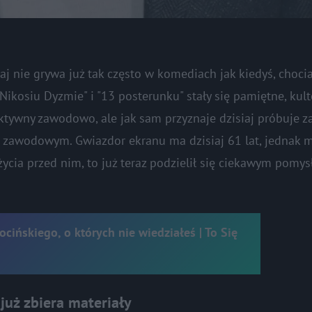
aj nie grywa już tak często w komediach jak kiedyś, chocia
 "Nikosiu Dyzmie" i "13 posterunku" stały się pamiętne, kul
 aktywny zawodowo, ale jak sam przyznaje dzisiaj próbuje 
 zawodowym. Gwiazdor ekranu ma dzisiaj 61 lat, jednak
 życia przed nim, to już teraz podzielił się ciekawym pomys
cińskiego, o których nie wiedziałeś | To Się
już zbiera materiały