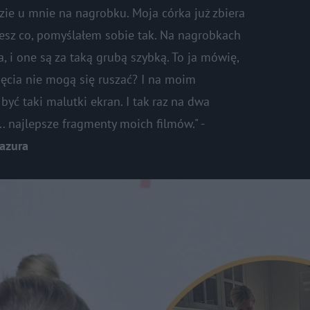
ie u mnie na nagrobku. Moja córka już zbiera
 wiesz co, pomyślałem sobie tak. Na nagrobkach
ia, i one są za taką grubą szybką. To ja mówię,
jęcia nie mogą się ruszać? I na moim
yć taki malutki ekran. I tak raz na dwa
.. najlepsze fragmenty moich filmów." -
Pazura