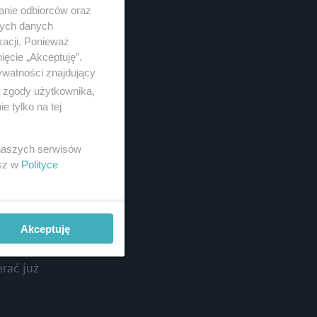
anie odbiorców oraz
nych danych
kacji. Ponieważ
ięcie „Akceptuję”.
ywatności znajdujący
ą zgody użytkownika,
 tylko na tej
 naszych serwisów
esz w
Polityce
ędzie miał
Akceptuję
 z
rać już