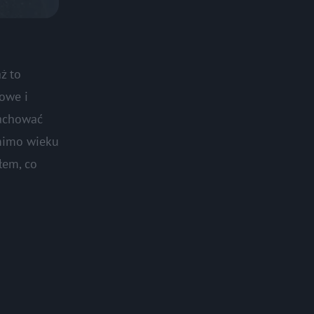
ż to
towe i
zachować
 mimo wieku
łem, co