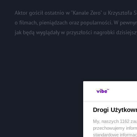
Aktor gościł ostatnio w "Kanale Zero" u Krzysztofa
o filmach, pieniądzach oraz popularności. W pewnym
jak będą wyglądały w przyszłości nagrobki dzisiejs
Drogi Użytkow
My, naszych 1162 zau
przechowujemy informa
standardowe informac