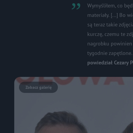
Wymyśliłem, co będz
materiały. [...] Bo
są teraz takie zdjęc
kurczę, czemu te zd
nagrobku powinien b
tygodnie zapętlone.
powiedział Cezary 