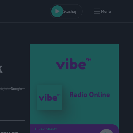
Słuchaj
Menu
i
k
daj do Google
Radio Online
TERAZ GRAMY
kosy ze