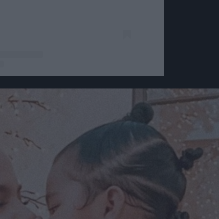
zez Khloé Kardashian (@khloekardashian)