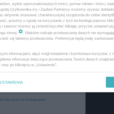
klam, wybór spersonalizowanych treści, pomiar reklam i treści, bad
 z nich był koncert Snoop Dogga, który był występem-niesp
 zgodą Użytkownika my i Zaufani Partnerzy możemy używać dokład
, prezentów dla gości od gwiazdy wieczoru czy ogromne
az aktywnie skanować charakterystykę urządzenia do celów identyfi
ść, prosimy o zgodę na korzystanie z tych technologii poprzez klikn
a i zawsze możesz ją zmienić/wycofać klikając przycisk ustawień pr
ardashian?
ogu strony
. Niektóre rodzaje przetwarzania danych nie wymagaj
iwić się takiemu przetwarzaniu. Preferencje będą miały zastosowanie
szymi informacjami, abyś mógł świadomie i komfortowo korzystać z
gółowe informacje dotyczące przetwarzania Twoich danych znajdzi
s
oraz po kliknięciu w „Ustawienia”.
USTAWIENIA
tl ten post na Instagramie