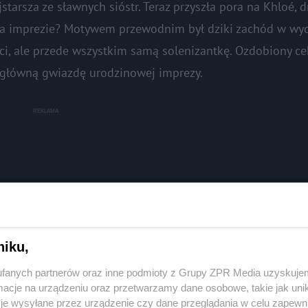
tarsza ze sławnych sióstr. Teraz przyszła pora na Khloé, 
 na imprezie? Motywem przewodnim był dziki zachód w wy
ości, ale przede wszystkim samą solenizantkę. Ozdobiony c
ł główną gwiazdę urodzinowej imprezy.
niku,
fanych partnerów oraz inne podmioty z Grupy ZPR Media uzyskujem
cje na urządzeniu oraz przetwarzamy dane osobowe, takie jak unika
je wysyłane przez urządzenie czy dane przeglądania w celu zapewn