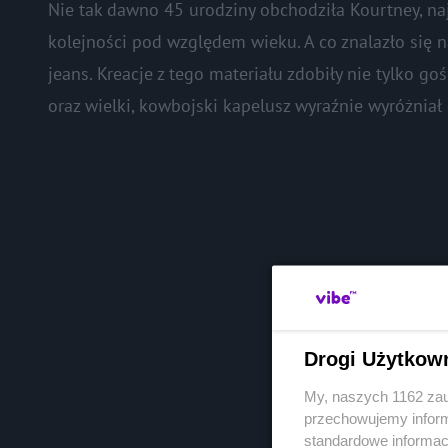
Nie tak dawno 45 urodziny obchodziła Kourtney, najs
kolejności pod względem wieku. A co znalazło się
jeans. Kreacje z tego materiału zdobiły nie tylko g
oraz wielki, kowbojski kapelusz wyraźnie wyróżnia
Drogi Użytkow
My, naszych 1162 zau
przechowujemy informa
standardowe informac