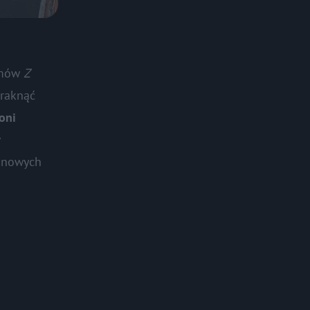
ramów
Z
braknąć
oni
w
a nowych