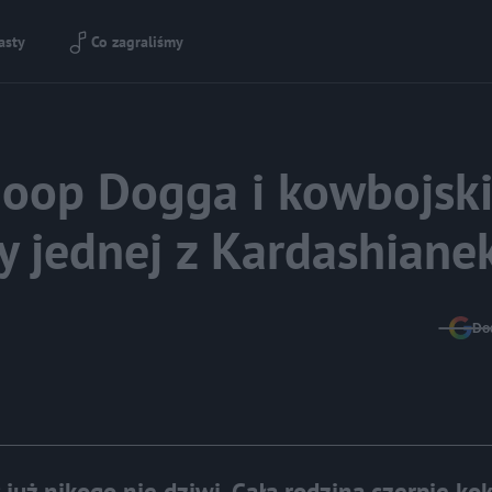
asty
Co zagraliśmy
noop Dogga i kowbojsk
ny jednej z Kardashiane
Do
uż nikogo nie dziwi. Cała rodzina czerpie ko