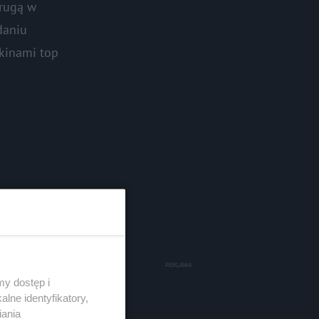
drugą w
daniu
ekinami top
y dostęp i
lne identyfikatory,
iania