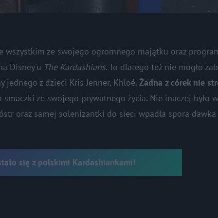
zede wszystkim ze swojego ogromnego majątku oraz prog
a Disney'u
The
Kardashians
. To dlatego też nie mogło za
y jednego z dzieci Kris Jenner, Khloé.
Żadna z córek nie str
m smaczki ze swojego prywatnego życia. Nie inaczej było 
ióstr oraz samej solenizantki do sieci wpadła spora dawk
stało się z polskimi Kardashiankami!