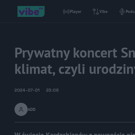
Player
Vibe
Podc
Prywatny koncert S
klimat, czyli urodzi
2024-07-01
23:06
ADD
W świecie Kardashianów z pewnością nic j